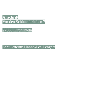
Anschrift
Vor den Schüttenbrüchen 7
27308 Kirchlinteln
Schulleiterin: Hanna-Lea Lengert
Kontakt
04238/654
sekretariat@gs-luttum.de
Sekretärin: Frau Brandhorst