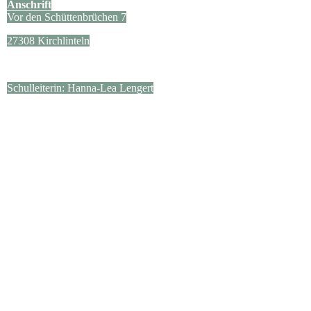
Anschrift
Vor den Schüttenbrüchen 7
27308 Kirchlinteln
Schulleiterin: Hanna-Lea Lengert
Kontakt
04238/654
sekretariat@gs-luttum.de
Sekretärin: Frau Brandhorst
Montag -Freitag von 8-11.30 Uhr