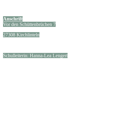
Anschrift
Vor den Schüttenbrüchen 7
27308 Kirchlinteln
Schulleiterin: Hanna-Lea Lengert
Kontakt
04238/654
sekretariat@gs-luttum.de
Sekretärin: Frau Brandhorst