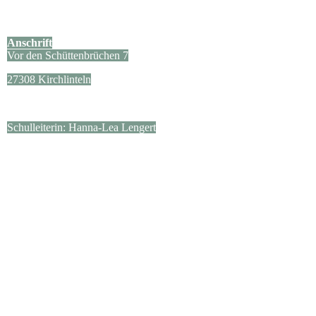
Anschrift
Vor den Schüttenbrüchen 7
27308 Kirchlinteln
Schulleiterin: Hanna-Lea Lengert
Kontakt
04238/654
sekretariat@gs-luttum.de
Sekretärin: Frau Brandhorst