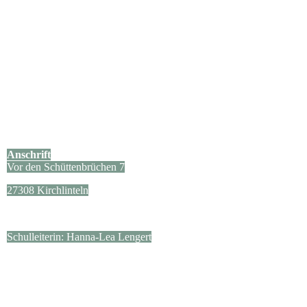
Anschrift
Vor den Schüttenbrüchen 7
27308 Kirchlinteln
Schulleiterin: Hanna-Lea Lengert
Kontakt
04238/654
sekretariat@gs-luttum.de