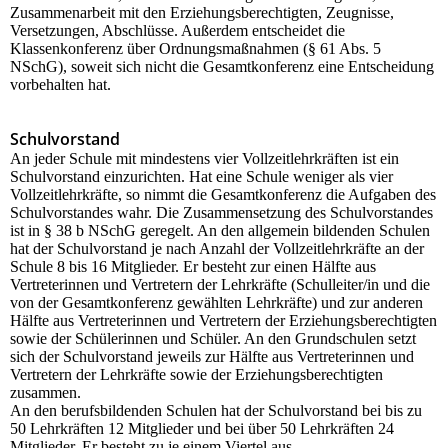
Zusammenarbeit mit den Erziehungsberechtigten, Zeugnisse,
Versetzungen, Abschlüsse. Außerdem entscheidet die
Klassenkonferenz über Ordnungsmaßnahmen (§ 61 Abs. 5
NSchG), soweit sich nicht die Gesamtkonferenz eine Entscheidung
vorbehalten hat.
Schulvorstand
An jeder Schule mit mindestens vier Vollzeitlehrkräften ist ein
Schulvorstand einzurichten. Hat eine Schule weniger als vier
Vollzeitlehrkräfte, so nimmt die Gesamtkonferenz die Aufgaben des
Schulvorstandes wahr. Die Zusammensetzung des Schulvorstandes
ist in § 38 b NSchG geregelt. An den allgemein bildenden Schulen
hat der Schulvorstand je nach Anzahl der Vollzeitlehrkräfte an der
Schule 8 bis 16 Mitglieder. Er besteht zur einen Hälfte aus
Vertreterinnen und Vertretern der Lehrkräfte (Schulleiter/in und die
von der Gesamtkonferenz gewählten Lehrkräfte) und zur anderen
Hälfte aus Vertreterinnen und Vertretern der Erziehungsberechtigten
sowie der Schülerinnen und Schüler. An den Grundschulen setzt
sich der Schulvorstand jeweils zur Hälfte aus Vertreterinnen und
Vertretern der Lehrkräfte sowie der Erziehungsberechtigten
zusammen.
An den berufsbildenden Schulen hat der Schulvorstand bei bis zu
50 Lehrkräften 12 Mitglieder und bei über 50 Lehrkräften 24
Mitglieder. Er besteht zu je einem Viertel aus